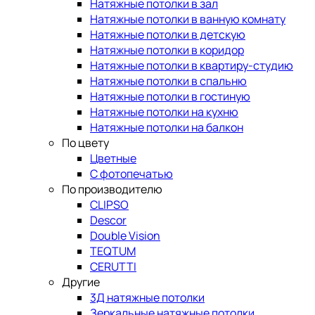
Натяжные потолки в зал
Натяжные потолки в ванную комнату
Натяжные потолки в детскую
Натяжные потолки в коридор
Натяжные потолки в квартиру-студию
Натяжные потолки в спальню
Натяжные потолки в гостиную
Натяжные потолки на кухню
Натяжные потолки на балкон
По цвету
Цветные
С фотопечатью
По производителю
CLIPSO
Descor
Double Vision
TEQTUM
CERUTTI
Другие
3Д натяжные потолки
Зеркальные натяжные потолки