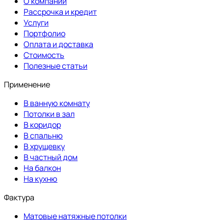
О компании
Рассрочка и кредит
Услуги
Портфолио
Оплата и доставка
Стоимость
Полезные статьи
Применение
В ванную комнату
Потолки в зал
В коридор
В спальню
В хрущевку
В частный дом
На балкон
На кухню
Фактура
Матовые натяжные потолки