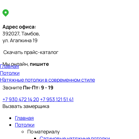
Адрес офиса:
392027, Тамбов,
ул. Агапкина 19
Скачать прайс-каталог
Мы онлайн,
пишите
Главная
Потолки
Натяжные потолки в современном стиле
Звоните
Пн-Пт:
9 - 19
+7 930 472 14 20
+7 953 121 51 41
Вызвать замерщика
Главная
Потолки
По материалу
Сатиновые натяжные потолки