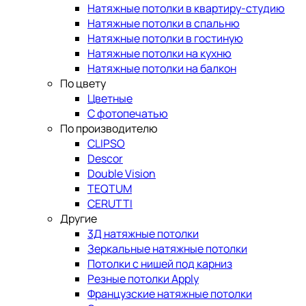
Натяжные потолки в квартиру-студию
Натяжные потолки в спальню
Натяжные потолки в гостиную
Натяжные потолки на кухню
Натяжные потолки на балкон
По цвету
Цветные
С фотопечатью
По производителю
CLIPSO
Descor
Double Vision
TEQTUM
CERUTTI
Другие
3Д натяжные потолки
Зеркальные натяжные потолки
Потолки с нишей под карниз
Резные потолки Apply
Французские натяжные потолки