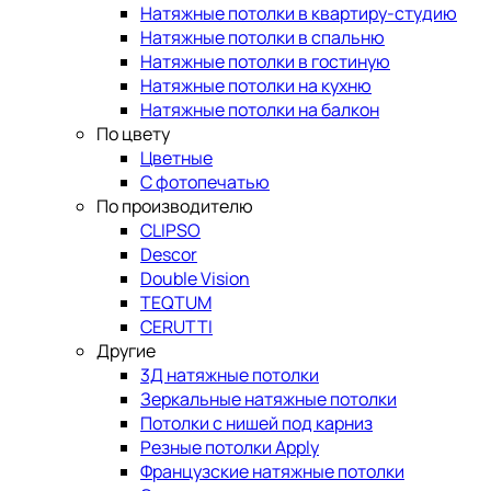
Натяжные потолки в квартиру-студию
Натяжные потолки в спальню
Натяжные потолки в гостиную
Натяжные потолки на кухню
Натяжные потолки на балкон
По цвету
Цветные
С фотопечатью
По производителю
CLIPSO
Descor
Double Vision
TEQTUM
CERUTTI
Другие
3Д натяжные потолки
Зеркальные натяжные потолки
Потолки с нишей под карниз
Резные потолки Apply
Французские натяжные потолки