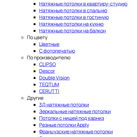
Натяжные потолки в квартиру-студию
Натяжные потолки в спальню
Натяжные потолки в гостиную
Натяжные потолки на кухню
Натяжные потолки на балкон
По цвету
Цветные
С фотопечатью
По производителю
CLIPSO
Descor
Double Vision
TEQTUM
CERUTTI
Другие
3Д натяжные потолки
Зеркальные натяжные потолки
Потолки с нишей под карниз
Резные потолки Apply
Французские натяжные потолки