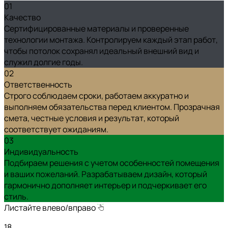
01
Качество
Сертифицированные материалы и проверенные
технологии монтажа. Контролируем каждый этап работ,
чтобы потолок сохранял идеальный внешний вид и
служил долгие годы.
02
Ответственность
Строго соблюдаем сроки, работаем аккуратно и
выполняем обязательства перед клиентом. Прозрачная
смета, честные условия и результат, который
соответствует ожиданиям.
03
Индивидуальность
Подбираем решения с учетом особенностей помещения
и ваших пожеланий. Разрабатываем дизайн, который
гармонично дополняет интерьер и подчеркивает его
стиль.
Листайте влево/вправо
18