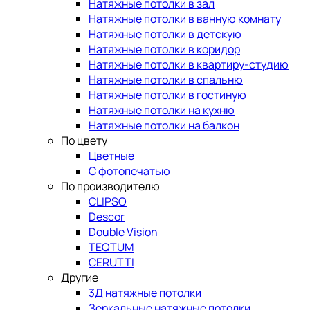
Натяжные потолки в зал
Натяжные потолки в ванную комнату
Натяжные потолки в детскую
Натяжные потолки в коридор
Натяжные потолки в квартиру-студию
Натяжные потолки в спальню
Натяжные потолки в гостиную
Натяжные потолки на кухню
Натяжные потолки на балкон
По цвету
Цветные
С фотопечатью
По производителю
CLIPSO
Descor
Double Vision
TEQTUM
CERUTTI
Другие
3Д натяжные потолки
Зеркальные натяжные потолки