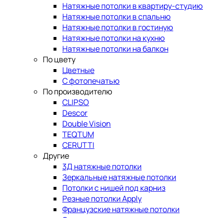
Натяжные потолки в квартиру-студию
Натяжные потолки в спальню
Натяжные потолки в гостиную
Натяжные потолки на кухню
Натяжные потолки на балкон
По цвету
Цветные
С фотопечатью
По производителю
CLIPSO
Descor
Double Vision
TEQTUM
CERUTTI
Другие
3Д натяжные потолки
Зеркальные натяжные потолки
Потолки с нишей под карниз
Резные потолки Apply
Французские натяжные потолки