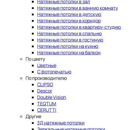
Натяжные потолки в зал
Натяжные потолки в ванную комнату
Натяжные потолки в детскую
Натяжные потолки в коридор
Натяжные потолки в квартиру-студию
Натяжные потолки в спальню
Натяжные потолки в гостиную
Натяжные потолки на кухню
Натяжные потолки на балкон
По цвету
Цветные
С фотопечатью
По производителю
CLIPSO
Descor
Double Vision
TEQTUM
CERUTTI
Другие
3Д натяжные потолки
Зеркальные натяжные потолки