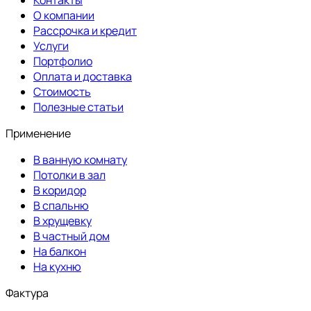
О компании
Рассрочка и кредит
Услуги
Портфолио
Оплата и доставка
Стоимость
Полезные статьи
Применение
В ванную комнату
Потолки в зал
В коридор
В спальню
В хрущевку
В частный дом
На балкон
На кухню
Фактура